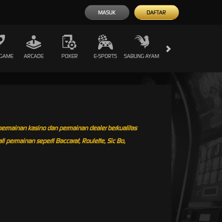
MASUK
DAFTAR
 GAME
ARCADE
POKER
E-SPORTS
SABUNG AYAM
PROMOSI
rmainan kasino dan permainan dealer berkualitas
permainan seperti Baccarat, Roulette, Sic Bo,