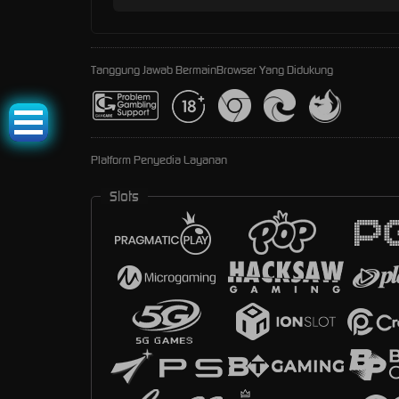
Tanggung Jawab Bermain
Browser Yang Didukung
Platform Penyedia Layanan
Slots