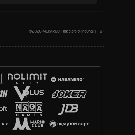
©2026 MEKAR88. Hak cipta dilindungi | 18+