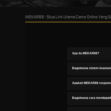
MEKAR88 : Situs Link Utama Game Online Yang S
Apa itu MEKAR88?
MEKAR88
adalah platfo
Bagaimana sistem keaman
menghadirkan ekosistem h
Situs utama
MEKAR88
d
Apakah MEKAR88 responsif
proteksi keamanan mutak
Ya,
MEKAR88
menggunak
Bagaimana cara mendapatk
Android, iOS, maupun d
Sebagai situs resmi,
ME