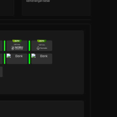
kemenangan besar