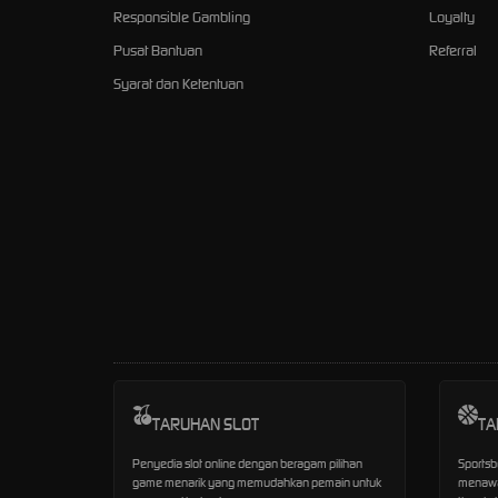
Responsible Gambling
Loyalty
Pusat Bantuan
Referral
Syarat dan Ketentuan
TARUHAN SLOT
TA
Penyedia slot online dengan beragam pilihan
Sportsb
game menarik yang memudahkan pemain untuk
menawar