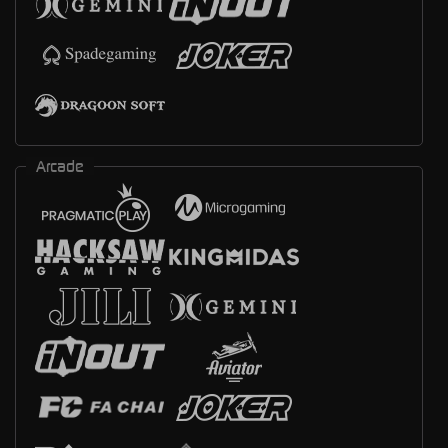
Arcade