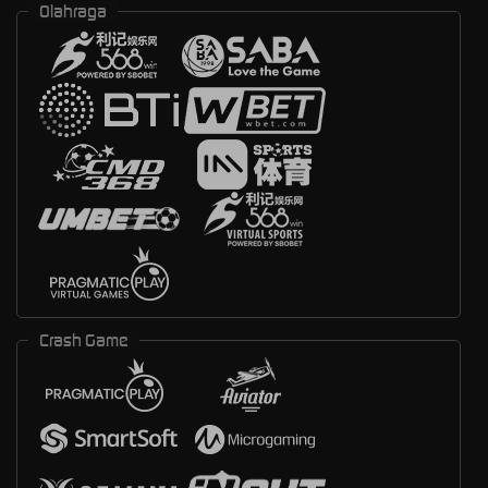
Olahraga
Crash Game