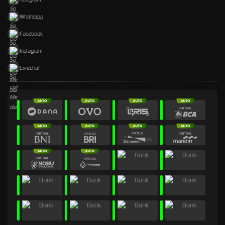
Whatsapp
Facebook
Instagram
Livechat