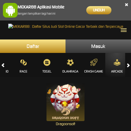
×
MEKAR88 Aplikasi Mobile
UNDUH
Jangan tampilkan lagi hari ini
Daftar
Masuk
CASINO
RACE
TOGEL
OLAHRAGA
CRASH GAME
ARCADE
Dragoonsoft