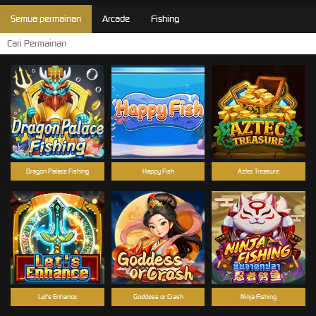
Semua permainan
Arcade
Fishing
Dragon Palace Fishing
Happy Fish
Aztec Treasure
Let's Enhance
Goddess or Crash
Ninja Fishing