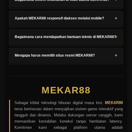
layanan sistem game interaktif terdepan di tahun 2026
yang menghadirkan ekosistem hiburan digital dengan
stabilitas server terbaik.
Situs utama
MEKAR88
didukung oleh infrastruktur
Apakah MEKAR88 responsif diakses melalui mobile?
pertahanan multi-layer tingkat tinggi, enkripsi data
end-to-end, serta proteksi keamanan mutakhir.
Ya,
MEKAR88
menggunakan sistem navigasi ultra-
Bagaimana cara mendapatkan bantuan teknis di MEKAR88?
responsif yang dirancang khusus untuk transisi mulus
di perangkat Android, iOS, maupun desktop.
Sebagai situs resmi,
MEKAR88
menyediakan layanan
Mengapa harus memilih situs resmi MEKAR88?
pelanggan profesional yang aktif selama 24 jam penuh
setiap hari melalui fitur Live Chat di halaman utama.
MEKAR88
berkomitmen menyajikan ekosistem
premium berlisensi tanpa perantara dengan jaminan
kecepatan akses optimal tanpa lag.
MEKAR88
Sebagai kiblat teknologi hiburan digital masa kini,
MEKAR88
terus berinovasi dalam menyajikan sistem game interaktif yang
tangguh dan dinamis. Melalui dukungan server canggih, kami
memastikan kestabilan koneksi tanpa hambatan latency.
Komitmen kami sebagai platform utama adalah