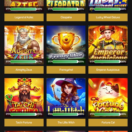
RTP
98%
RTP
95%
RTP
98%
Legend of Aztec
Cleopatra
Lucky Wheel Deluxe
RTP
97%
RTP
95%
RTP
96%
Almighty Zeus
Frenzyshot
Emperor Auspicious
RTP
95%
RTP
96%
RTP
96%
Taichi Fortuna
The LIttle Witch
Fortune Cat