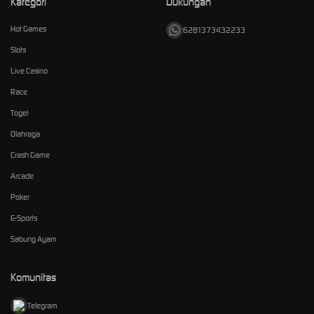
Kategori
Dukungan
Hot Games
6281373432233
Slots
Live Casino
Race
Togel
Olahraga
Crash Game
Arcade
Poker
E-Sports
Sabung Ayam
Komunitas
Telegram