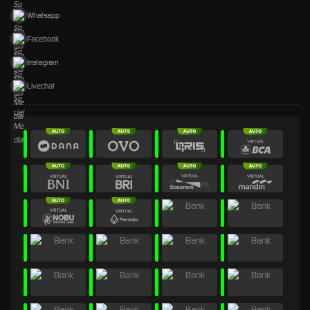
Whatsapp
Facebook
Instagram
Livechat