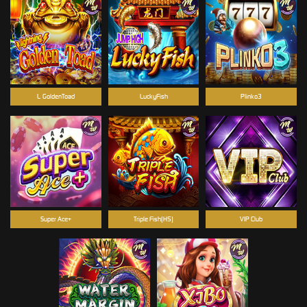
L-GoldenToad
LuckyFish
Plinko3
Super Ace+
Triple Fish(H5)
VIP Club