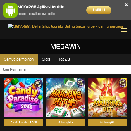
×
MEKAR88 Aplikasi Mobile
UNDUH
Jangan tampilkan lagi hari ini
MEGAWIN
Semua permainan
Slots
Top 20
Candy Paradise 2048
Mahjong Hit +
Mahjong Hit