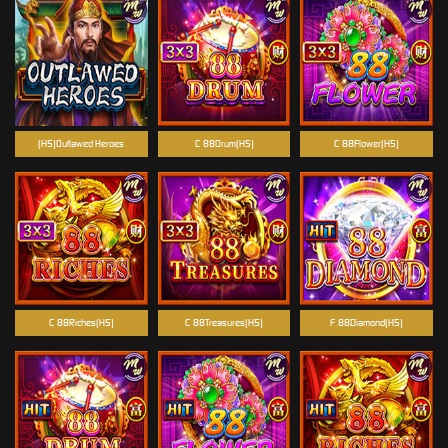
(H5)Outlawed Heroes
C-88Drum(H5)
C-88Flower(H5)
C-88Riches(H5)
C-88Treasures(H5)
F-88Diamond(H5)