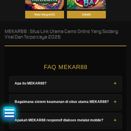
Water Margin(H5)
XiBoBA
MEKAR88 : Situs Link Utama Game Online Yang Sedang
Viral Dan Terpercaya 2026
FAQ MEKAR88
Apa itu MEKAR88?
MEKAR88
adalah platform utama dan penyedia
Bagaimana sistem keamanan di situs utama MEKAR88?
layanan sistem game interaktif terdepan di tahun 2026
yang menghadirkan ekosistem hiburan digital dengan
stabilitas server terbaik.
Situs utama
MEKAR88
didukung oleh infrastruktur
Apakah MEKAR88 responsif diakses melalui mobile?
pertahanan multi-layer tingkat tinggi, enkripsi data
end-to-end, serta proteksi keamanan mutakhir.