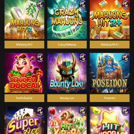
Mahjong Hit 2
Crazy Mahjong
Mahjong Hit 2+
DuoFuDuoCai
Bounty Loki
Poseidon