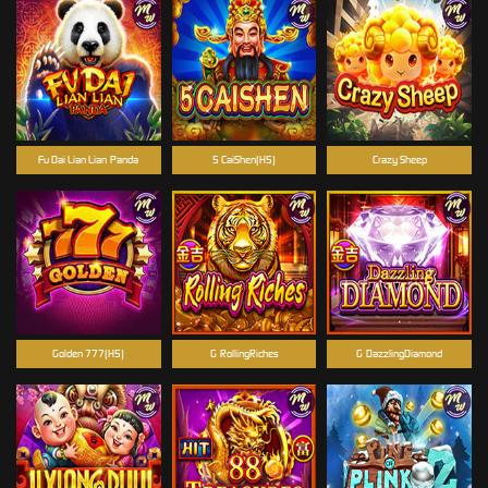
Fu Dai Lian Lian-Panda
5 CaiShen(H5)
Crazy Sheep
Golden 777(H5)
G-RollingRiches
G-DazzlingDiamond