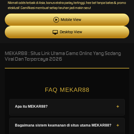
Nikmati odds terbaik di Asia, bonus ekstra parlay tertinggi, free bet tanpa batas & promo
eksklusif. Gamifikasi membuat setiap taruhan jadi makin seru!
Mobile View
Desktop View
MEKAR88 : Situs Link Utama Game Online Yang Sedang
Viral Dan Terpercaya 2026
FAQ MEKAR88
Apa itu MEKAR88?
MEKAR88
adalah platform utama dan penyedia
Bagaimana sistem keamanan di situs utama MEKAR88?
layanan sistem game interaktif terdepan di tahun 2026