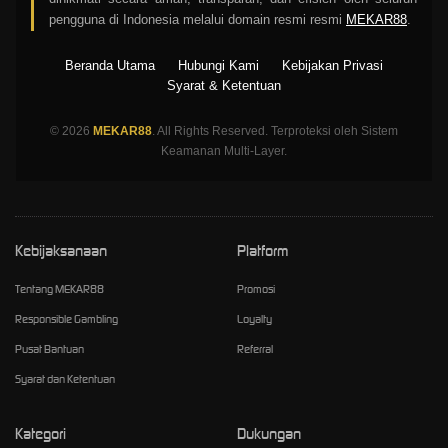
pengguna di Indonesia melalui domain resmi resmi
MEKAR88
.
Beranda Utama
Hubungi Kami
Kebijakan Privasi
Syarat & Ketentuan
© 2026
MEKAR88
. All Rights Reserved. Terproteksi oleh Sistem
Keamanan Multi-Layer.
Kebijaksanaan
Platform
Tentang MEKAR88
Promosi
Responsible Gambling
Loyalty
Pusat Bantuan
Referral
Syarat dan Ketentuan
Kategori
Dukungan