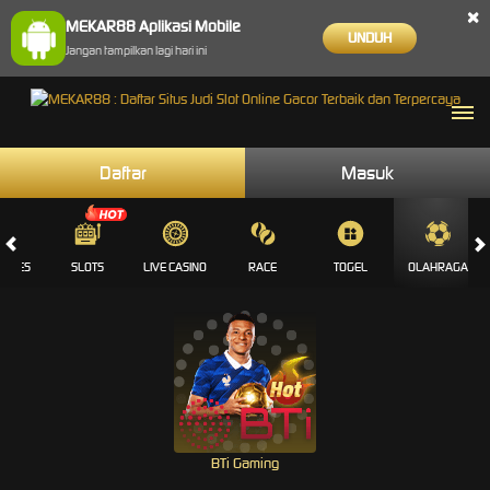
×
MEKAR88 Aplikasi Mobile
UNDUH
Jangan tampilkan lagi hari ini
Daftar
Masuk
GAMES
SLOTS
LIVE CASINO
RACE
TOGEL
OLAHRAGA
BTi Gaming